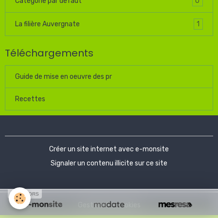
0
Catégorie par défaut
1
La filière Auvergnate
Téléchargements
Guide de mise en oeuvre des pr
Recettes
Créer un site internet avec e-monsite
Signaler un contenu illicite sur ce site
SPONSORS
Gestion des cookies